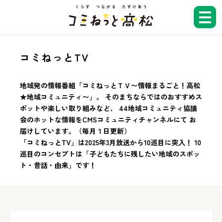
コミねっとTV
ホーム
地域発の情報番組「コミねっとＴＶ〜情報まるごと！高松
★地域コミュニティ〜」。
そのまちならではのおすすめス
お知らせ
ポットや楽しい取り組みなど、
44地域コミュニティ協議
会のホットな情報をCMSコミュニティチャンネルにて
お
届けしています。（毎月１日更新）
コミねっとTV
「コミねっとTV」は2025年3月放送から10巡目に突入！
10
巡目のコンセプトは「子どもたちに残したい地域のスポッ
ト・昔話・由来」です！
広報紙
地域コミュニティ検索