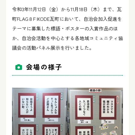
令和3年11月12日（金）から11月18日（木）まで、瓦
高松市コミュニティ連合会と
町FLAG８F IKODE瓦町において、自治会加入促進を
は？
テーマに募集した標語・ポスターの入賞作品のほ
か、自治会活動を中心とする各地域コミュニティ協
議会の活動パネル展示を行いました。
リンク集
会場の様子
プライバシーポリシー